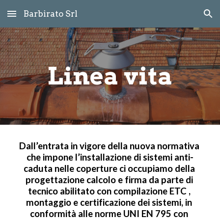
Barbirato Srl
Skip to main content
Skip to navigation
Linea vita
Dall’entrata in vigore della nuova normativa 
che impone l’installazione di sistemi anti-
caduta nelle coperture ci occupiamo della 
progettazione calcolo e firma da parte di 
tecnico abilitato con compilazione ETC , 
montaggio e certificazione dei sistemi, in 
conformità alle norme UNI EN 795 con 